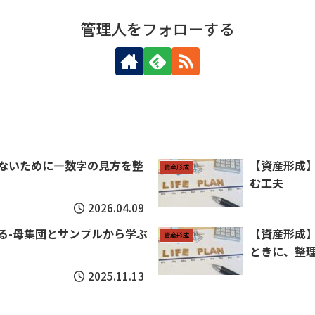
管理人をフォローする
ないために―数字の見方を整
【資産形成】
資産形成
む工夫
2026.04.09
る-母集団とサンプルから学ぶ
【資産形成
資産形成
ときに、整
2025.11.13