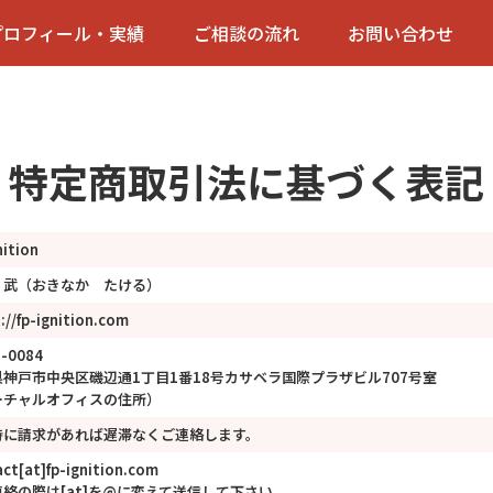
プロフィール・実績
ご相談の流れ
お問い合わせ
特定商取引法に基づく表記
nition
 武（おきなか たける）
://fp-ignition.com
-0084
神戸市中央区磯辺通1丁目1番18号カサベラ国際プラザビル707号室
ーチャルオフィスの住所）
時に請求があれば遅滞なくご連絡します。
ct[at]fp-ignition.com
絡の際は[at]を@に変えて送信して下さい。