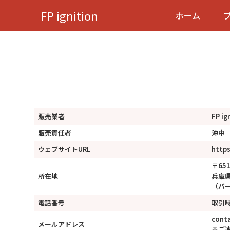
FP ignition
ホーム
販売業者
FP ig
販売責任者
沖中
ウェブサイトURL
https
〒651
所在地
兵庫県
（バ
電話番号
取引
conta
メールアドレス
※ご連