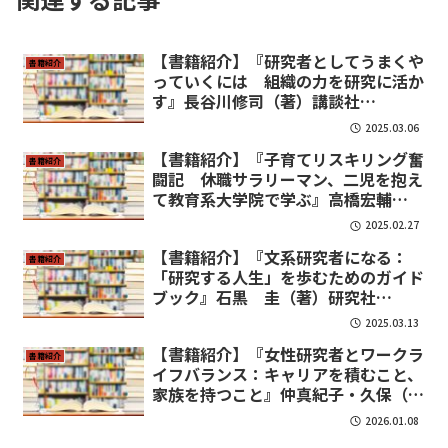
【書籍紹介】『研究者としてうまくや
書籍紹介
っていくには 組織の力を研究に活か
す』長谷川修司（著）講談社
（2015）
2025.03.06
【書籍紹介】『子育てリスキリング奮
書籍紹介
闘記 休職サラリーマン、二児を抱え
て教育系大学院で学ぶ』高橋宏輔
（著）ナカニシヤ出版（2023）
2025.02.27
【書籍紹介】『文系研究者になる：
書籍紹介
「研究する人生」を歩むためのガイド
ブック』石黒 圭（著）研究社
（2021）
2025.03.13
【書籍紹介】『女性研究者とワークラ
書籍紹介
イフバランス：キャリアを積むこと、
家族を持つこと』仲真紀子・久保（川
合）南海子（編）新曜社（2014）
2026.01.08